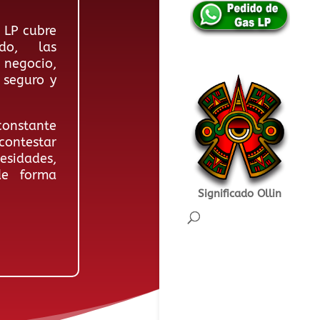
 LP cubre
ado, las
negocio,
 seguro y
onstante
contestar
sidades,
de forma
Significado Ollin